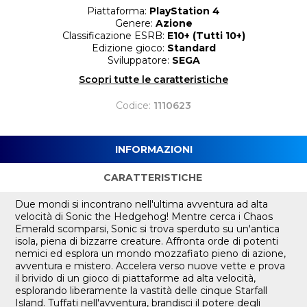
Piattaforma:
PlayStation 4
Genere:
Azione
Classificazione ESRB:
E10+ (Tutti 10+)
Edizione gioco:
Standard
Sviluppatore:
SEGA
Scopri tutte le caratteristiche
Codice:
1110623
INFORMAZIONI
CARATTERISTICHE
Due mondi si incontrano nell'ultima avventura ad alta
velocità di Sonic the Hedgehog! Mentre cerca i Chaos
Emerald scomparsi, Sonic si trova sperduto su un'antica
isola, piena di bizzarre creature. Affronta orde di potenti
nemici ed esplora un mondo mozzafiato pieno di azione,
avventura e mistero. Accelera verso nuove vette e prova
il brivido di un gioco di piattaforme ad alta velocità,
esplorando liberamente la vastità delle cinque Starfall
Island. Tuffati nell'avventura, brandisci il potere degli