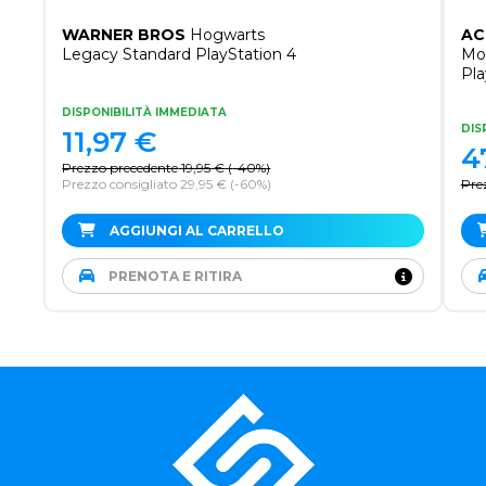
WARNER BROS
Hogwarts
AC
Legacy Standard PlayStation 4
Mod
Pla
DISPONIBILITÀ IMMEDIATA
DIS
11,97
€
4
Prezzo precedente
19,95
€
(
-40%
)
Prezzo consigliato 29,95 €
(-60%)
Pre
AGGIUNGI AL CARRELLO
PRENOTA E RITIRA