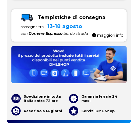
Tempistiche di consegna
13-18 agosto
consegna tra il
con
Corriere Espresso
bordo strada
maggiori info
Spedizione in tutta
Garanzia legale 24
Italia entro 72 ore
mesi
Reso fino a 14 giorni
Servizi DML Shop