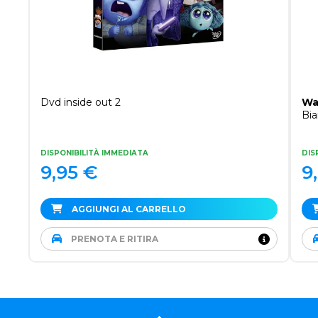
Dvd inside out 2
Wa
Bia
DISPONIBILITÀ IMMEDIATA
DIS
9,95
€
9
AGGIUNGI AL CARRELLO
PRENOTA E RITIRA