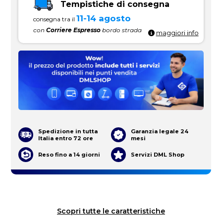
Tempistiche di consegna
11-14 agosto
consegna tra il
con
Corriere Espresso
bordo strada
maggiori info
Spedizione in tutta
Garanzia legale 24
Italia entro 72 ore
mesi
Reso fino a 14 giorni
Servizi DML Shop
Scopri tutte le caratteristiche