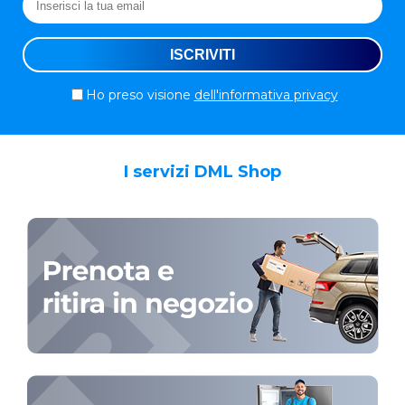
Ho preso visione
dell'informativa privacy
I servizi DML Shop