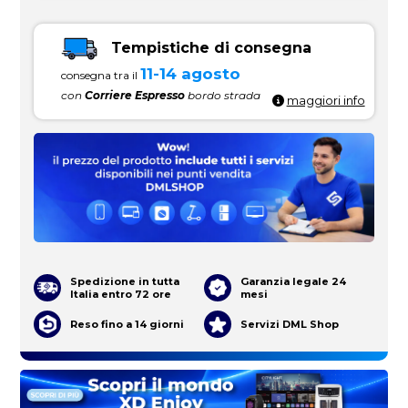
Tempistiche di consegna
11-14 agosto
consegna tra il
con
Corriere Espresso
bordo strada
maggiori info
Spedizione in tutta
Garanzia legale 24
Italia entro 72 ore
mesi
Reso fino a 14 giorni
Servizi DML Shop