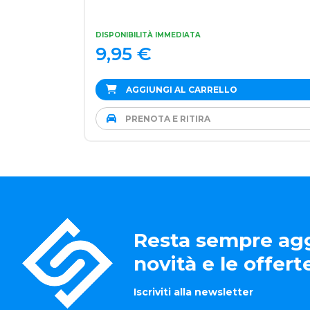
DISPONIBILITÀ IMMEDIATA
9,95
€
AGGIUNGI AL CARRELLO
PRENOTA E RITIRA
Resta sempre agg
novità e le offer
Iscriviti alla newsletter