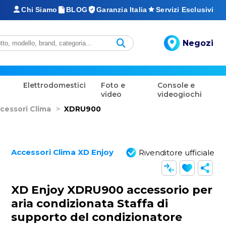
Chi Siamo
BLOG
Garanzia Italia
Servizi Esclusivi
Negozi
Elettrodomestici
Foto e
Console e
video
videogiochi
cessori Clima
>
XDRU900
Accessori Clima XD Enjoy
Rivenditore ufficiale
XD Enjoy XDRU900 accessorio per
aria condizionata Staffa di
supporto del condizionatore