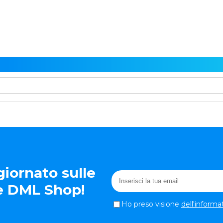
iornato sulle
te DML Shop!
Ho preso visione
dell'informa