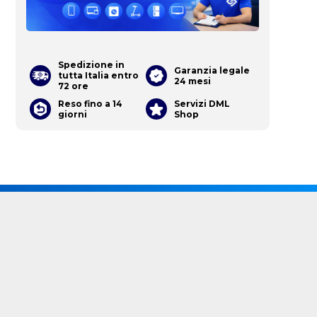
Spedizione in
Garanzia legale
tutta Italia entro
24 mesi
72 ore
Reso fino a 14
Servizi DML
giorni
Shop