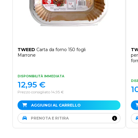
TWEED
Carta da forno 150 fogli
TW
Marrone
per
for
DISPONIBILITÀ IMMEDIATA
DIS
12,95
€
1
Prezzo consigliato 14,95 €
AGGIUNGI AL CARRELLO
PRENOTA E RITIRA