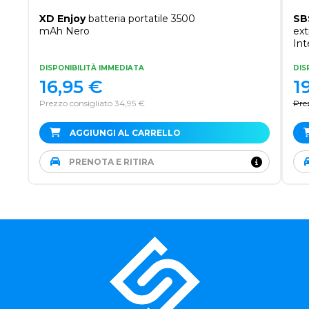
XD Enjoy
batteria portatile 3500
SB
mAh Nero
ext
Int
DISPONIBILITÀ IMMEDIATA
DIS
16,95
€
1
Prezzo consigliato 34,95 €
Pre
AGGIUNGI AL CARRELLO
PRENOTA E RITIRA