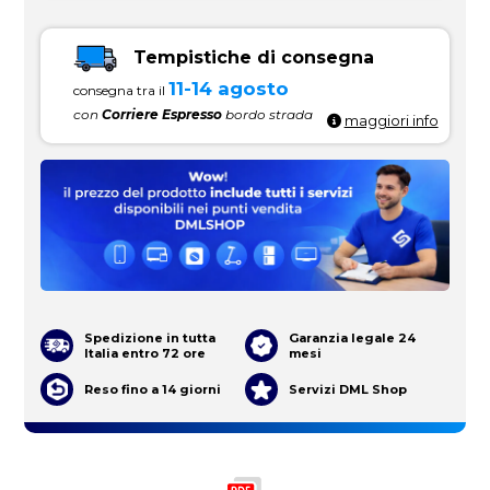
Tempistiche di consegna
11-14 agosto
consegna tra il
con
Corriere Espresso
bordo strada
maggiori info
Spedizione in tutta
Garanzia legale 24
Italia entro 72 ore
mesi
Reso fino a 14 giorni
Servizi DML Shop