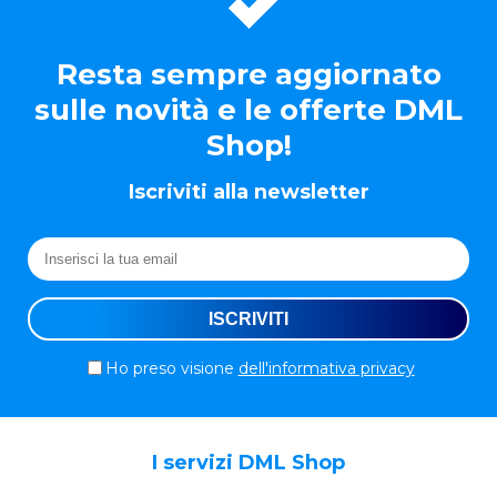
Resta sempre aggiornato
sulle novità e le offerte DML
Shop!
Iscriviti alla newsletter
Ho preso visione
dell'informativa privacy
I servizi DML Shop