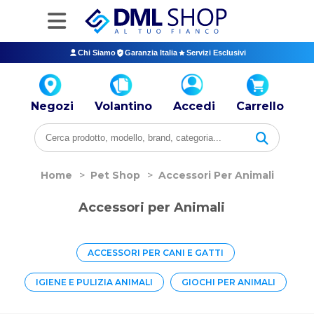
Chi Siamo
Garanzia Italia
Servizi Esclusivi
Negozi
Volantino
Accedi
Carrello
Home
>
Pet Shop
>
Accessori Per Animali
Accessori per Animali
ACCESSORI PER CANI E GATTI
IGIENE E PULIZIA ANIMALI
GIOCHI PER ANIMALI