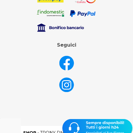
Seguici
DML SHOP
- TRONY DML SPA - P.IVA 02106250398