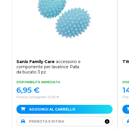
Sanix Family Care
accessorio e
TW
componente per lavatrice Palla
da bucato 3 pz
DISPONIBILITÀ IMMEDIATA
DIS
6,95
€
1
Prezzo consigliato 13,95 €
Pre
AGGIUNGI AL CARRELLO
PRENOTA E RITIRA