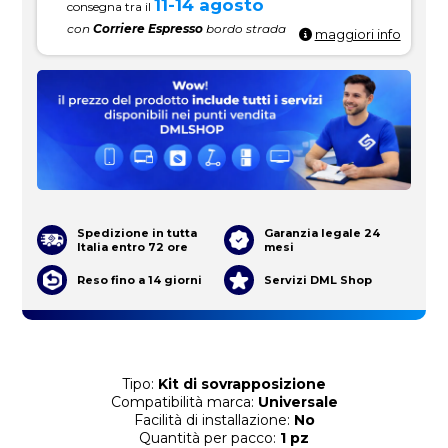
11-14 agosto
consegna tra il
con
Corriere Espresso
bordo strada
maggiori info
Spedizione in tutta
Garanzia legale 24
Italia entro 72 ore
mesi
Reso fino a 14 giorni
Servizi DML Shop
Tipo:
Kit di sovrapposizione
Compatibilità marca:
Universale
Facilità di installazione:
No
Quantità per pacco:
1 pz