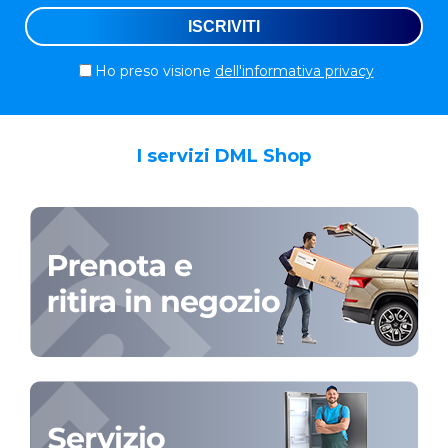
Ho preso visione
dell'informativa privacy
I servizi DML Shop