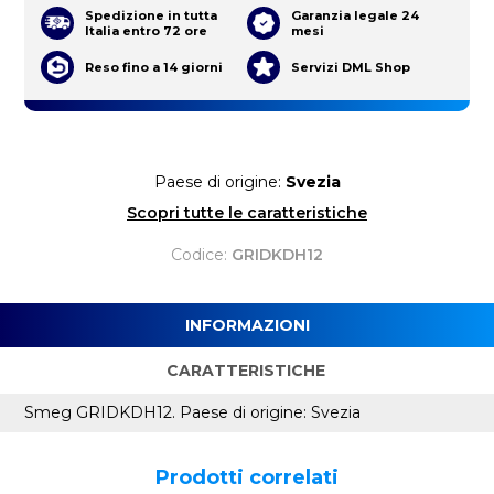
Spedizione in tutta
Garanzia legale 24
Italia entro 72 ore
mesi
Reso fino a 14 giorni
Servizi DML Shop
Paese di origine:
Svezia
Scopri tutte le caratteristiche
Codice:
GRIDKDH12
INFORMAZIONI
CARATTERISTICHE
Smeg GRIDKDH12. Paese di origine: Svezia
Prodotti correlati