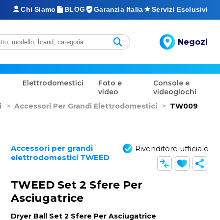
Chi Siamo
BLOG
Garanzia Italia
Servizi Esclusivi
Negozi
Elettrodomestici
Foto e
Console e
video
videogiochi
i
>
Accessori Per Grandi Elettrodomestici
>
TW009
Accessori per grandi
Rivenditore ufficiale
elettrodomestici TWEED
TWEED Set 2 Sfere Per
Asciugatrice
Dryer Ball Set 2 Sfere Per Asciugatrice