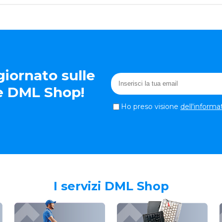
iornato sulle
te DML Shop!
Ho preso visione
dell'informa
I servizi DML Shop