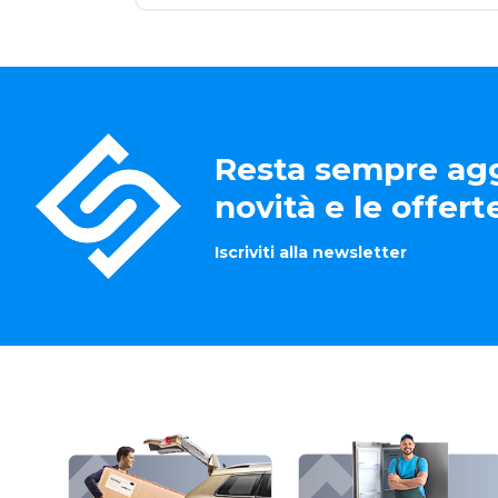
Resta sempre agg
novità e le offer
Iscriviti alla newsletter