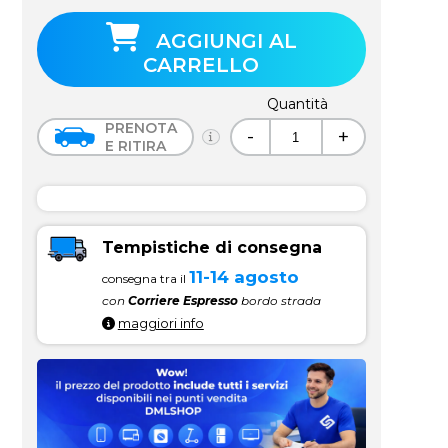
AGGIUNGI AL
CARRELLO
Quantità
PRENOTA
-
+
E RITIRA
Tempistiche di consegna
11-14 agosto
consegna tra il
con
Corriere Espresso
bordo strada
maggiori info