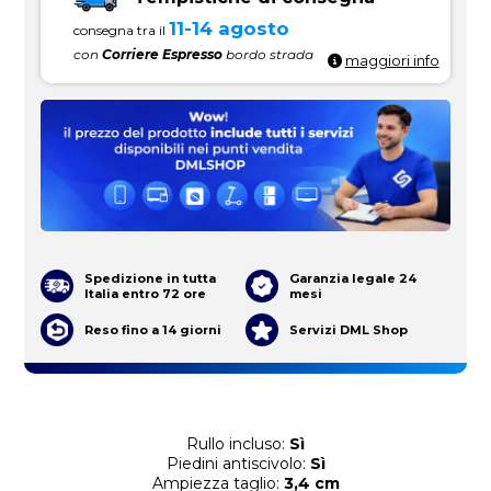
11-14 agosto
consegna tra il
con
Corriere Espresso
bordo strada
maggiori info
Spedizione in tutta
Garanzia legale 24
Italia entro 72 ore
mesi
Reso fino a 14 giorni
Servizi DML Shop
Rullo incluso:
Sì
Piedini antiscivolo:
Sì
Ampiezza taglio:
3,4 cm