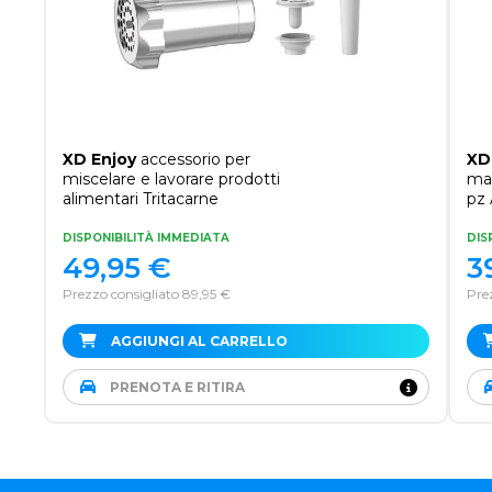
XD Enjoy
accessorio per
XD
miscelare e lavorare prodotti
mac
alimentari Tritacarne
pz
DISPONIBILITÀ IMMEDIATA
DIS
49,95
€
3
Prezzo consigliato 89,95 €
Prez
AGGIUNGI AL CARRELLO
PRENOTA E RITIRA