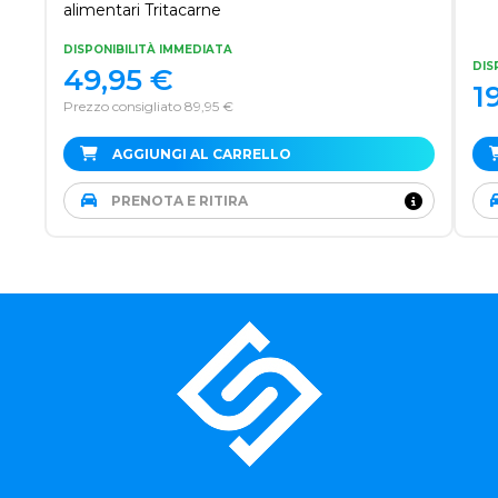
alimentari Tritacarne
DISPONIBILITÀ IMMEDIATA
DIS
49,95
€
1
Prezzo consigliato 89,95 €
AGGIUNGI AL CARRELLO
PRENOTA E RITIRA