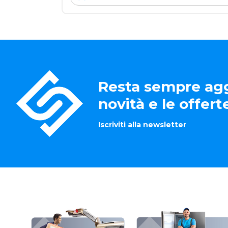
Resta sempre agg
novità e le offer
Iscriviti alla newsletter