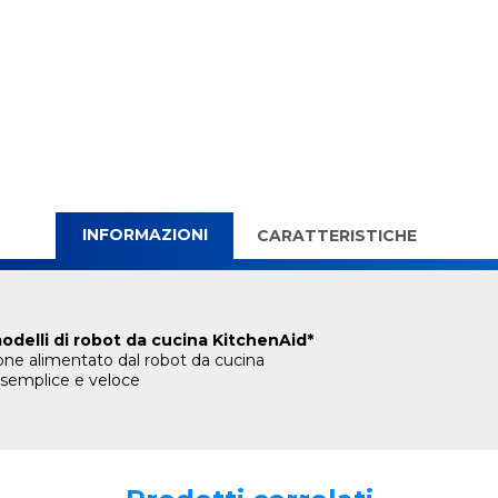
INFORMAZIONI
CARATTERISTICHE
odelli di robot da cucina KitchenAid*
ione alimentato dal robot da cucina
 semplice e veloce