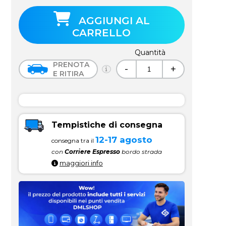
AGGIUNGI AL
CARRELLO
Quantità
PRENOTA
-
+
E RITIRA
Tempistiche di consegna
12-17 agosto
consegna tra il
con
Corriere Espresso
bordo strada
maggiori info