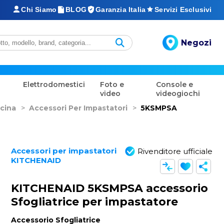
Chi Siamo
BLOG
Garanzia Italia
Servizi Esclusivi
Negozi
Elettrodomestici
Foto e
Console e
video
videogiochi
cina
>
Accessori Per Impastatori
>
5KSMPSA
Accessori per impastatori
Rivenditore ufficiale
KITCHENAID
KITCHENAID 5KSMPSA accessorio
Sfogliatrice per impastatore
Accessorio Sfogliatrice