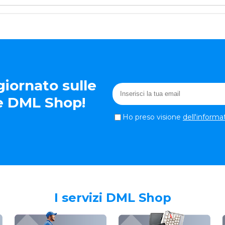
iornato sulle
te DML Shop!
Ho preso visione
dell'informa
I servizi DML Shop