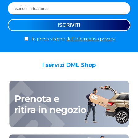
Ho preso visione
dell'informativa privacy
I servizi DML Shop