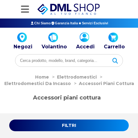
Chi Siamo
Garanzia Italia
Servizi Esclusivi
Negozi
Volantino
Accedi
Carrello
Home
>
Elettrodomestici
>
Elettrodomestici Da Incasso
>
Accessori Piani Cottura
Accessori piani cottura
FILTRI