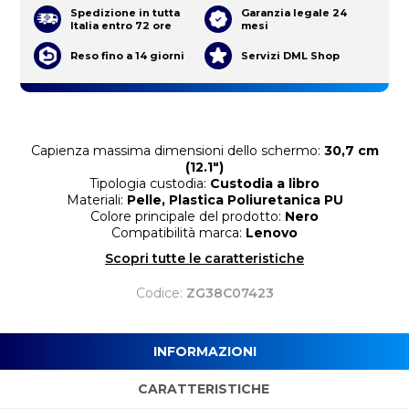
Spedizione in tutta
Garanzia legale 24
Italia entro 72 ore
mesi
Reso fino a 14 giorni
Servizi DML Shop
Capienza massima dimensioni dello schermo:
30,7 cm
(12.1")
Tipologia custodia:
Custodia a libro
Materiali:
Pelle, Plastica Poliuretanica PU
Colore principale del prodotto:
Nero
Compatibilità marca:
Lenovo
Scopri tutte le caratteristiche
Codice:
ZG38C07423
INFORMAZIONI
CARATTERISTICHE