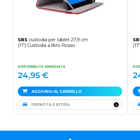
SBS
custodia per tablet 27,9 cm
SB
(11") Custodia a libro Rosso
(11
DISPONIBILITÀ IMMEDIATA
DIS
24,95
€
2
AGGIUNGI AL CARRELLO
PRENOTA E RITIRA