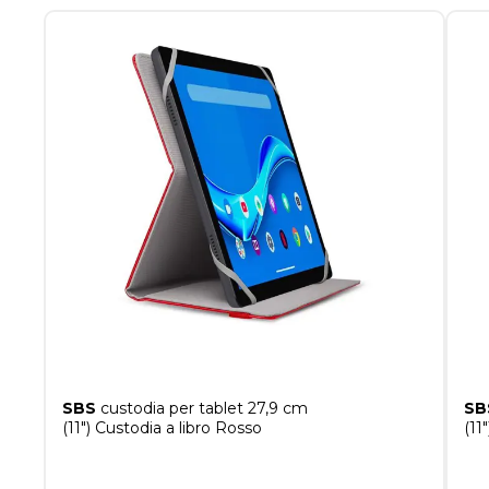
SBS
custodia per tablet 27,9 cm
SB
(11") Custodia a libro Rosso
(11