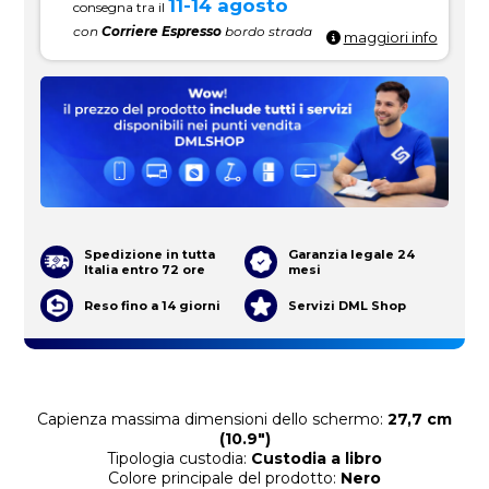
11-14 agosto
consegna tra il
con
Corriere Espresso
bordo strada
maggiori info
Spedizione in tutta
Garanzia legale 24
Italia entro 72 ore
mesi
Reso fino a 14 giorni
Servizi DML Shop
Capienza massima dimensioni dello schermo:
27,7 cm
(10.9")
Tipologia custodia:
Custodia a libro
Colore principale del prodotto:
Nero