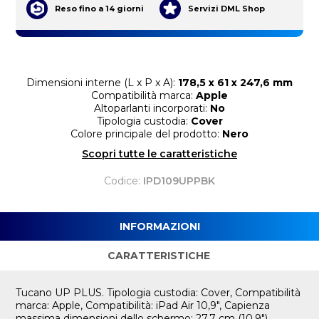
Reso fino a 14 giorni
Servizi DML Shop
Dimensioni interne (L x P x A):
178,5 x 61 x 247,6 mm
Compatibilità marca:
Apple
Altoparlanti incorporati:
No
Tipologia custodia:
Cover
Colore principale del prodotto:
Nero
Scopri tutte le caratteristiche
Codice:
IPD109UPPBK
INFORMAZIONI
CARATTERISTICHE
Tucano UP PLUS. Tipologia custodia: Cover, Compatibilità
marca: Apple, Compatibilità: iPad Air 10,9", Capienza
massima dimensioni dello schermo: 27,7 cm (10.9")