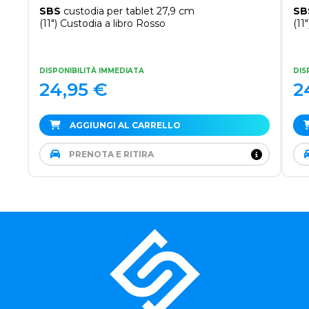
SBS
custodia per tablet 27,9 cm
SB
(11") Custodia a libro Rosso
(11
DISPONIBILITÀ IMMEDIATA
DIS
24,95
€
2
AGGIUNGI AL CARRELLO
PRENOTA E RITIRA