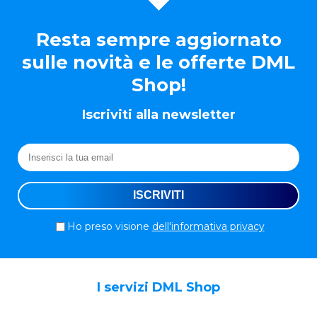
Resta sempre aggiornato
sulle novità e le offerte DML
Shop!
Iscriviti alla newsletter
Ho preso visione
dell'informativa privacy
I servizi DML Shop