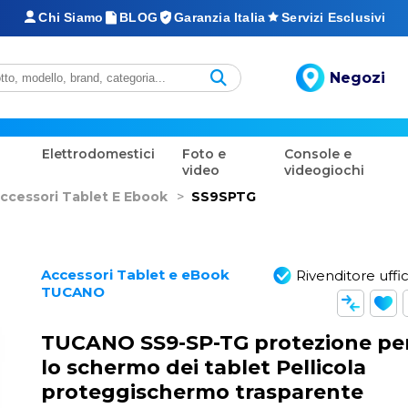
Chi Siamo
BLOG
Garanzia Italia
Servizi Esclusivi
Negozi
Elettrodomestici
Foto e
Console e
video
videogiochi
ccessori Tablet E Ebook
>
SS9SPTG
Accessori Tablet e eBook
Rivenditore uffic
TUCANO
TUCANO SS9-SP-TG protezione pe
lo schermo dei tablet Pellicola
proteggischermo trasparente