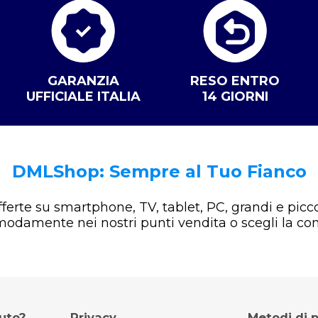
GARANZIA
RESO ENTRO
UFFICIALE ITALIA
14 GIORNI
DMLShop: Sempre al Tuo Fianco
offerte su smartphone, TV, tablet, PC, grandi e picco
omodamente nei nostri punti vendita o scegli la co
iuto?
Privacy
Metodi di