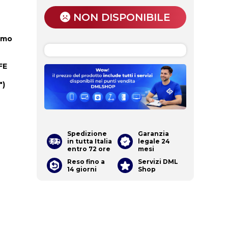
NON DISPONIBILE
ermo
FE
")
Spedizione
Garanzia
in tutta Italia
legale 24
entro 72 ore
mesi
Reso fino a
Servizi DML
14 giorni
Shop