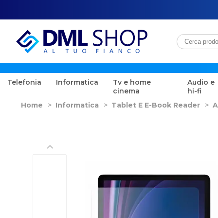
Telefonia
Informatica
Tv e home
Audio e
cinema
hi-fi
Home
>
Informatica
>
Tablet E E-Book Reader
>
A