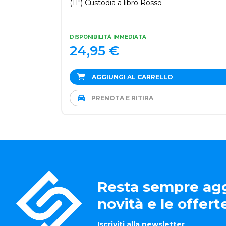
(11") Custodia a libro Rosso
DISPONIBILITÀ IMMEDIATA
24,95
€
AGGIUNGI AL CARRELLO
PRENOTA E RITIRA
Resta sempre agg
novità e le offer
Iscriviti alla newsletter