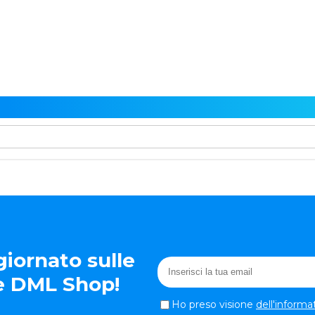
iornato sulle
te DML Shop!
Ho preso visione
dell'informa