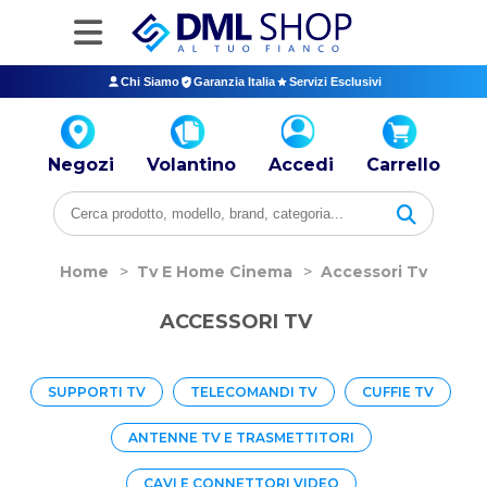
Chi Siamo
Garanzia Italia
Servizi Esclusivi
Negozi
Volantino
Accedi
Carrello
Home
>
Tv E Home Cinema
>
Accessori Tv
ACCESSORI TV
SUPPORTI TV
TELECOMANDI TV
CUFFIE TV
ANTENNE TV E TRASMETTITORI
CAVI E CONNETTORI VIDEO