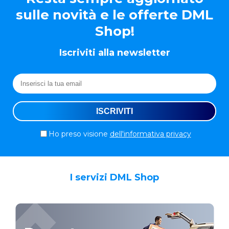
sulle novità e le offerte DML
Shop!
Iscriviti alla newsletter
Ho preso visione
dell'informativa privacy
I servizi DML Shop