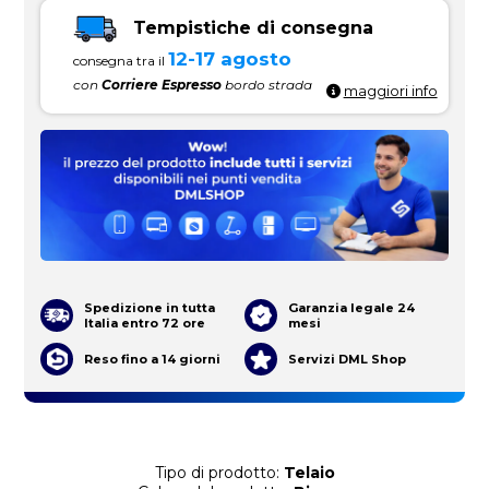
Tempistiche di consegna
12-17 agosto
consegna tra il
con
Corriere Espresso
bordo strada
maggiori info
Spedizione in tutta
Garanzia legale 24
Italia entro 72 ore
mesi
Reso fino a 14 giorni
Servizi DML Shop
Tipo di prodotto:
Telaio