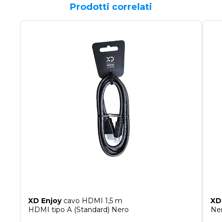
Prodotti correlati
XD Enjoy
cavo HDMI 1,5 m
XD
HDMI tipo A (Standard) Nero
Ne