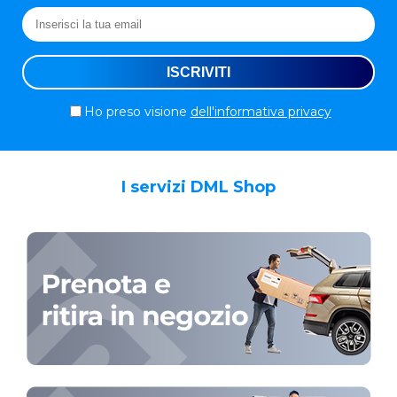
Ho preso visione
dell'informativa privacy
I servizi DML Shop