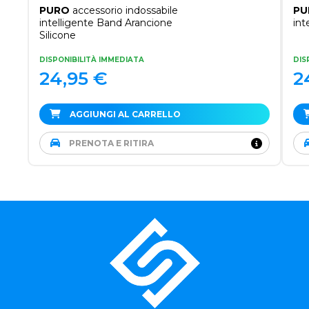
PURO
accessorio indossabile
PU
intelligente Band Arancione
int
Silicone
DISPONIBILITÀ IMMEDIATA
DIS
24,95
€
2
AGGIUNGI AL CARRELLO
PRENOTA E RITIRA