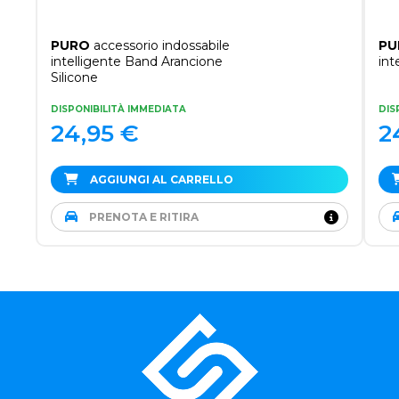
PURO
accessorio indossabile
PU
intelligente Band Arancione
int
Silicone
DISPONIBILITÀ IMMEDIATA
DIS
24,95
€
2
AGGIUNGI AL CARRELLO
PRENOTA E RITIRA