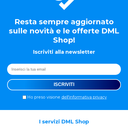
Resta sempre aggiornato
sulle novità e le offerte DML
Shop!
Iscriviti alla newsletter
Ho preso visione
dell'informativa privacy
I servizi DML Shop