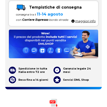
Tempistiche di consegna
11-14 agosto
consegna tra il
con
Corriere Espresso
bordo strada
maggiori info
Spedizione in tutta
Garanzia legale 24
Italia entro 72 ore
mesi
Reso fino a 14 giorni
Servizi DML Shop