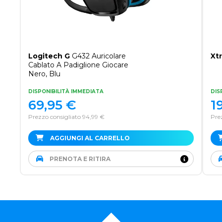
Logitech G
G432 Auricolare
Xt
Cablato A Padiglione Giocare
Nero, Blu
DISPONIBILITÀ IMMEDIATA
DIS
69,95
€
1
Prezzo consigliato 94,99 €
Pre
AGGIUNGI AL CARRELLO
PRENOTA E RITIRA