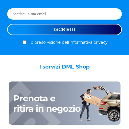
Ho preso visione
dell'informativa privacy
I servizi DML Shop