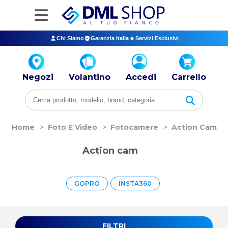
Chi Siamo
Garanzia Italia
Servizi Esclusivi
Negozi
Volantino
Accedi
Carrello
Home
>
Foto E Video
>
Fotocamere
>
Action Cam
Action cam
GOPRO
INSTA360
FILTRI