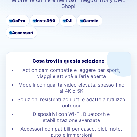
le offerte online e nei nostri negozi Trony DML
Shop!
GoPro
Insta360
DJI
Garmin
Accessori
Cosa trovi in questa selezione
Action cam compatte e leggere per sport,
viaggi e attività all’aria aperta
Modelli con qualità video elevata, spesso fino
al 4K o 5K
Soluzioni resistenti agli urti e adatte all’utilizzo
outdoor
Dispositivi con Wi-Fi, Bluetooth e
stabilizzazione avanzata
Accessori compatibili per casco, bici, moto,
auto e immersioni