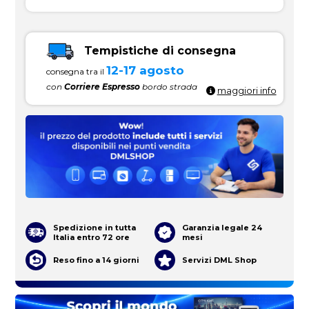
Tempistiche di consegna
12-17 agosto
consegna tra il
con
Corriere Espresso
bordo strada
maggiori info
Spedizione in tutta
Garanzia legale 24
Italia entro 72 ore
mesi
Reso fino a 14 giorni
Servizi DML Shop