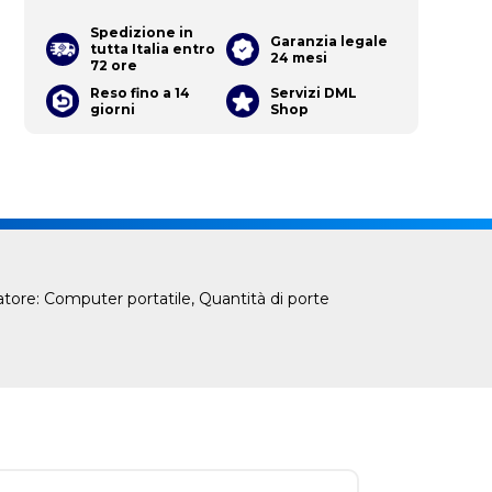
Spedizione in
Garanzia legale
tutta Italia entro
24 mesi
72 ore
Reso fino a 14
Servizi DML
giorni
Shop
atore: Computer portatile, Quantità di porte