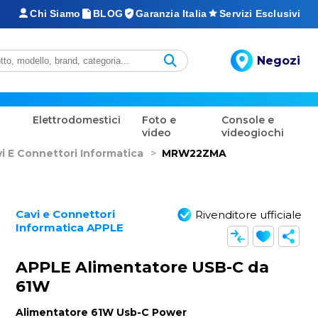
Chi Siamo
BLOG
Garanzia Italia
Servizi Esclusivi
Negozi
Elettrodomestici
Foto e
Console e
video
videogiochi
i E Connettori Informatica
>
MRW22ZMA
Cavi e Connettori
Rivenditore ufficiale
Informatica APPLE
APPLE Alimentatore USB-C da
61W
Alimentatore 61W Usb-C Power