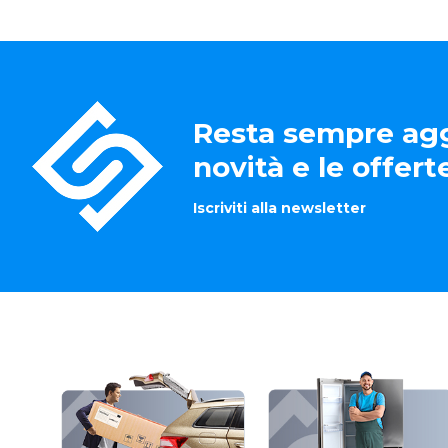
Resta sempre agg
novità e le offer
Iscriviti alla newsletter