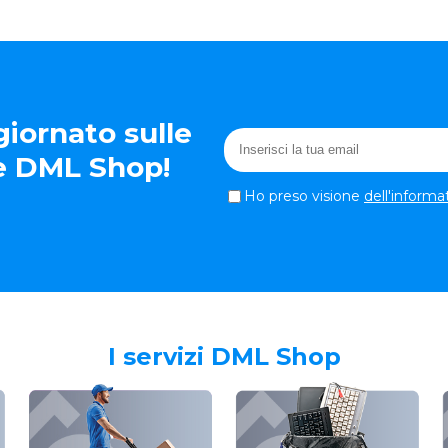
iornato sulle
te DML Shop!
Ho preso visione
dell'informa
I servizi DML Shop