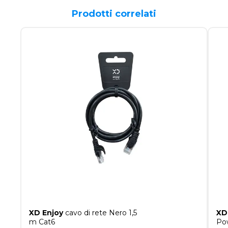
Prodotti correlati
XD Enjoy
cavo di rete Nero 1,5
XD
m Cat6
Po