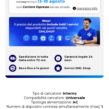
13-18 agosto
consegna tra il
con
Corriere Espresso
bordo strada
maggiori info
Spedizione in tutta
Garanzia legale 24
Italia entro 72 ore
mesi
Reso fino a 14 giorni
Servizi DML Shop
Tipo di caricatore:
Interno
Compatibilità caricatore:
Universale
Tipologia alimentazione:
AC
Numero di dispositivi connessi simultaneamente (max):
1