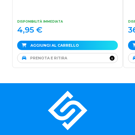
DISPONIBILITÀ IMMEDIATA
DIS
4,95
€
3
AGGIUNGI AL CARRELLO
PRENOTA E RITIRA