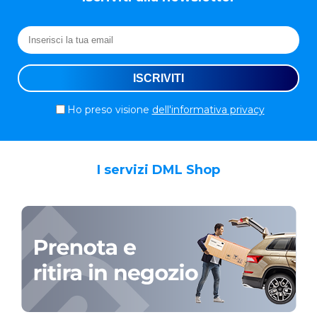
Ho preso visione
dell'informativa privacy
I servizi DML Shop