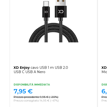
XD Enjoy
cavo USB 1 m USB 2.0
XD
USB C USB A Nero
Mi
DISPONIBILITÀ IMMEDIATA
DIS
7,95
€
6
Prezzo precedente
9,95
€
(
-20%
)
Pre
Prezzo consigliato 14,95 €
(-47%)
Prez