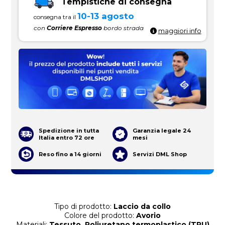
Tempistiche di consegna
10-13 agosto
consegna tra il
con
Corriere Espresso
bordo strada
maggiori info
Spedizione in tutta
Garanzia legale 24
Italia entro 72 ore
mesi
Reso fino a 14 giorni
Servizi DML Shop
Tipo di prodotto:
Laccio da collo
Colore del prodotto:
Avorio
Materiali:
Tessuto, Poliuretano termoplastico (TPU)