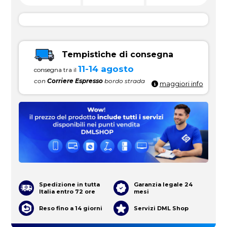
Tempistiche di consegna
11-14 agosto
consegna tra il
con
Corriere Espresso
bordo strada
maggiori info
Spedizione in tutta
Garanzia legale 24
Italia entro 72 ore
mesi
Reso fino a 14 giorni
Servizi DML Shop