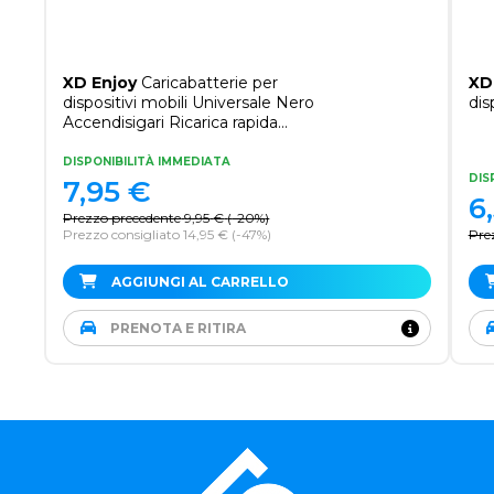
XD Enjoy
Caricabatterie per
XD
dispositivi mobili Universale Nero
dis
Accendisigari Ricarica rapida
Auto
DISPONIBILITÀ IMMEDIATA
DIS
7,95
€
6
Prezzo precedente
9,95
€
(
-20%
)
Prezzo consigliato 14,95 €
(-47%)
Pre
AGGIUNGI AL CARRELLO
PRENOTA E RITIRA