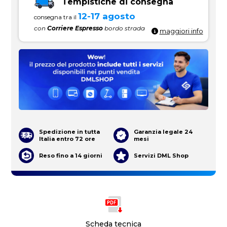
Tempistiche di consegna
12-17 agosto
consegna tra il
con
Corriere Espresso
bordo strada
maggiori info
Spedizione in tutta
Garanzia legale 24
Italia entro 72 ore
mesi
Reso fino a 14 giorni
Servizi DML Shop
Scheda tecnica