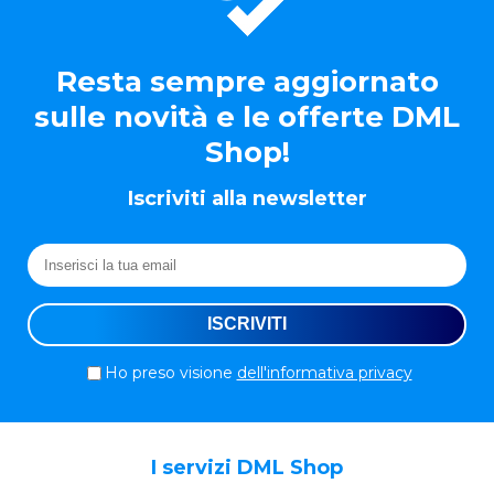
Resta sempre aggiornato
sulle novità e le offerte DML
Shop!
Iscriviti alla newsletter
Ho preso visione
dell'informativa privacy
I servizi DML Shop