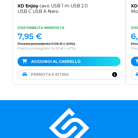
XD Enjoy
cavo USB 1 m USB 2.0
XD
USB C USB A Nero
Mi
DISPONIBILITÀ IMMEDIATA
DIS
7,95
€
6
Prezzo precedente
9,95
€
(
-20%
)
Pre
Prezzo consigliato 14,95 €
(-47%)
Prez
AGGIUNGI AL CARRELLO
PRENOTA E RITIRA