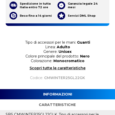
Spedizione in tutta
Garanzia legale 24
Italia entro 72 ore
mesi
Reso fino a 14 giorni
Servizi DML Shop
Tipo di accessori per le mani:
Guanti
Linea:
Adulto
Genere:
Unisex
Colore principale del prodotto:
Nero
Colorazione:
Monocromatico
Scopri tutte le caratteristiche
Codice:
CMWINTER25GL22GK
INFORMAZIONI
CARATTERISTICHE
SBS CMWINTER25GL22GLK. Tipo di accessori per le