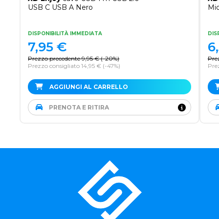
USB C USB A Nero
Mi
DISPONIBILITÀ IMMEDIATA
DIS
7,95
€
6
Prezzo precedente
9,95
€
(
-20%
)
Pre
Prezzo consigliato 14,95 €
(-47%)
Prez
AGGIUNGI AL CARRELLO
PRENOTA E RITIRA