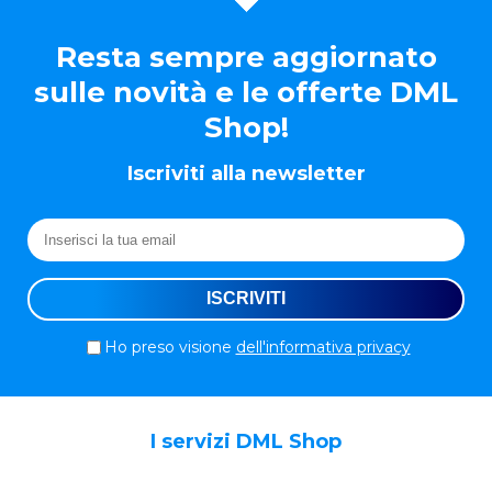
Resta sempre aggiornato
sulle novità e le offerte DML
Shop!
Iscriviti alla newsletter
Ho preso visione
dell'informativa privacy
I servizi DML Shop