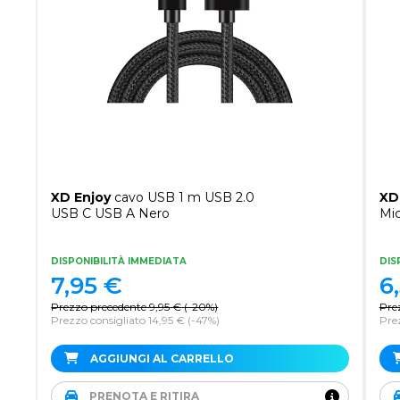
XD Enjoy
cavo USB 1 m USB 2.0
XD
USB C USB A Nero
Mi
DISPONIBILITÀ IMMEDIATA
DIS
7,95
€
6
Prezzo precedente
9,95
€
(
-20%
)
Pre
Prezzo consigliato 14,95 €
(-47%)
Prez
AGGIUNGI AL CARRELLO
PRENOTA E RITIRA