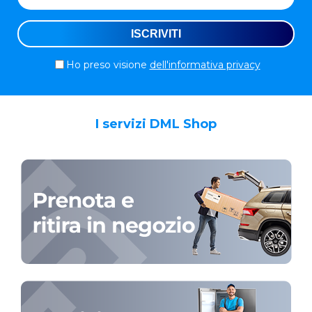
Ho preso visione
dell'informativa privacy
I servizi DML Shop