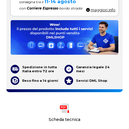
11-14 agosto
consegna tra il
con
Corriere Espresso
bordo strada
maggiori info
Spedizione in tutta
Garanzia legale 24
Italia entro 72 ore
mesi
Reso fino a 14 giorni
Servizi DML Shop
Scheda tecnica