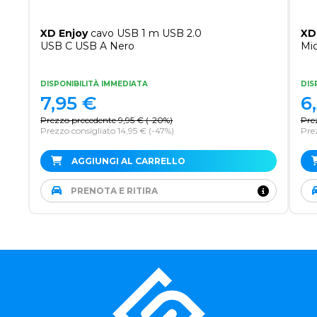
XD Enjoy
cavo USB 1 m USB 2.0
XD
USB C USB A Nero
Mi
DISPONIBILITÀ IMMEDIATA
DIS
7,95
€
6
Prezzo precedente
9,95
€
(
-20%
)
Pre
Prezzo consigliato 14,95 €
(-47%)
Prez
AGGIUNGI AL CARRELLO
PRENOTA E RITIRA