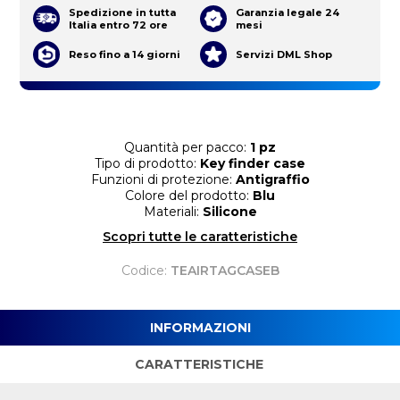
Spedizione in tutta
Garanzia legale 24
Italia entro 72 ore
mesi
Reso fino a 14 giorni
Servizi DML Shop
Quantità per pacco:
1 pz
Tipo di prodotto:
Key finder case
Funzioni di protezione:
Antigraffio
Colore del prodotto:
Blu
Materiali:
Silicone
Scopri tutte le caratteristiche
Codice:
TEAIRTAGCASEB
INFORMAZIONI
CARATTERISTICHE