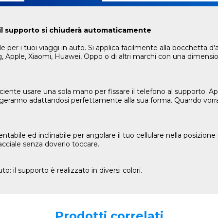
il supporto si chiuderà automaticamente
er i tuoi viaggi in auto. Si applica facilmente alla bocchetta d'ae
, Apple, Xiaomi, Huawei, Oppo o di altri marchi con una dimensio
ficiente usare una sola mano per fissare il telefono al supporto. 
ranno adattandosi perfettamente alla sua forma. Quando vorrai sg
ientabile ed inclinabile per angolare il tuo cellulare nella posizi
acciale senza doverlo toccare.
to: il supporto è realizzato in diversi colori.
Prodotti correlati