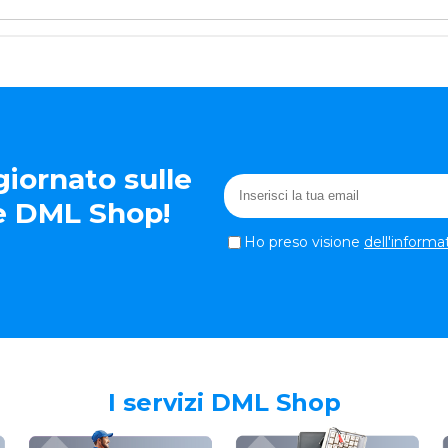
iornato sulle
te DML Shop!
Ho preso visione
dell'informa
I servizi DML Shop