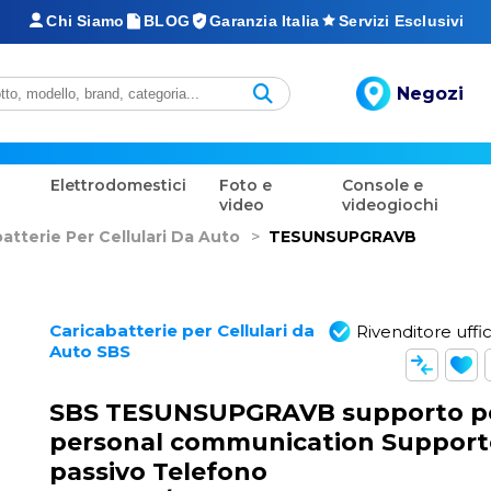
Chi Siamo
BLOG
Garanzia Italia
Servizi Esclusivi
Negozi
Elettrodomestici
Foto e
Console e
video
videogiochi
atterie Per Cellulari Da Auto
>
TESUNSUPGRAVB
Caricabatterie per Cellulari da
Rivenditore uffic
Auto SBS
SBS TESUNSUPGRAVB supporto p
personal communication Suppor
passivo Telefono