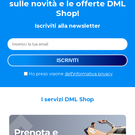
sulle novità e le offerte DML
Shop!
Iscriviti alla newsletter
Ho preso visione
dell'informativa privacy
I servizi DML Shop