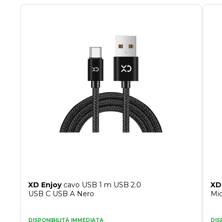
XD Enjoy
cavo USB 1 m USB 2.0
XD
USB C USB A Nero
Mi
DISPONIBILITÀ IMMEDIATA
DIS