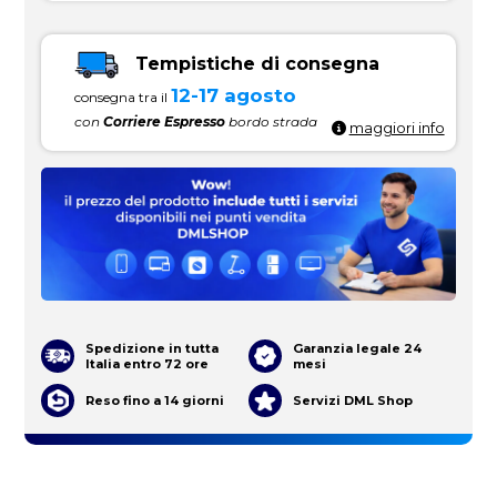
Tempistiche di consegna
12-17 agosto
consegna tra il
con
Corriere Espresso
bordo strada
maggiori info
Spedizione in tutta
Garanzia legale 24
Italia entro 72 ore
mesi
Reso fino a 14 giorni
Servizi DML Shop