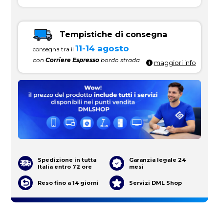
Tempistiche di consegna
11-14 agosto
consegna tra il
con
Corriere Espresso
bordo strada
maggiori info
Spedizione in tutta
Garanzia legale 24
Italia entro 72 ore
mesi
Reso fino a 14 giorni
Servizi DML Shop