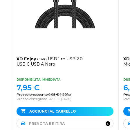
XD Enjoy
cavo USB 1 m USB 2.0
XD
USB C USB A Nero
Mi
DISPONIBILITÀ IMMEDIATA
DIS
7,95
€
6
Prezzo precedente
9,95
€
(
-20%
)
Pre
Prezzo consigliato 14,95 €
(-47%)
Prez
AGGIUNGI AL CARRELLO
PRENOTA E RITIRA