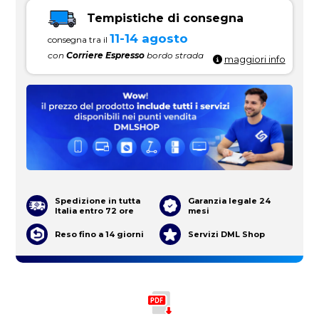
Tempistiche di consegna
11-14 agosto
consegna tra il
con
Corriere Espresso
bordo strada
maggiori info
Spedizione in tutta
Garanzia legale 24
Italia entro 72 ore
mesi
Reso fino a 14 giorni
Servizi DML Shop