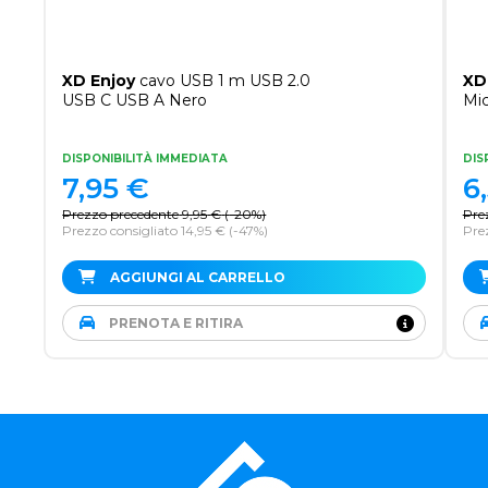
XD Enjoy
cavo USB 1 m USB 2.0
XD
USB C USB A Nero
Mi
DISPONIBILITÀ IMMEDIATA
DIS
7,95
€
6
Prezzo precedente
9,95
€
(
-20%
)
Pre
Prezzo consigliato 14,95 €
(-47%)
Prez
AGGIUNGI AL CARRELLO
PRENOTA E RITIRA