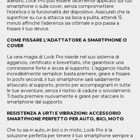
adesivo, Lock Pro può essere facilmente applicato sul tuo
smartphone o sulla cover, senza compromettere
l'estetica o la funzionalità del dispositivo. Assicurati che la
superficie su cui si attacca sia liscia a pulita, attendi 15
minuti affinché l'aderenza sia ottimale e poi passa a
fissare il tuo device.
COME FISSARE L'ADATTATORE A SMARTPHONE O
COVER
La vera magia di Lock Pro risiede nel suo sistema di
aggancio, certificato e brevettato, che garantisce una
connessione forte e sicura al supporto. L'aggancio risulta
incredibilmente semplice: basta premere, girare e fissare.
In pochi secondi, il tuo smartphone sarà saldamente
attaccato al supporto, pronto per accompagnarti in tutte
le tue avventure, senza il rischio di cadute o scivolamenti.
Ti basta premere nuovamente e girare per staccare lo
smartphone dal supporto.
RESISTENZA A URTI E VIBRAZIONI: ACCESSORIO
SMARTPHONE PERFETTO PER AUTO, BICI, MOTO
Che tu sia in auto, in bici o in moto, Lock Pro è la
soluzione perfetta per tenere il tuo smartphone sempre a