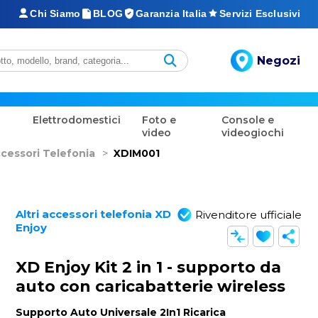
Chi Siamo
BLOG
Garanzia Italia
Servizi Esclusivi
Negozi
Elettrodomestici
Foto e
Console e
video
videogiochi
ccessori Telefonia
>
XDIM001
Altri accessori telefonia XD
Rivenditore ufficiale
Enjoy
XD Enjoy Kit 2 in 1 - supporto da
auto con caricabatterie wireless
Supporto Auto Universale 2In1 Ricarica