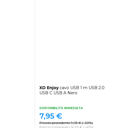
XD Enjoy
cavo USB 1 m USB 2.0
USB C USB A Nero
DISPONIBILITÀ IMMEDIATA
7,95
€
Prezzo precedente
9,95
€
(
-20%
)
Prezzo consigliato 14,95 €
(-47%)