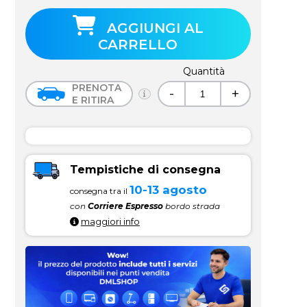
AGGIUNGI AL
CARRELLO
Quantità
PRENOTA
-
+
E RITIRA
Tempistiche di consegna
10-13 agosto
consegna tra il
con
Corriere Espresso
bordo strada
maggiori info