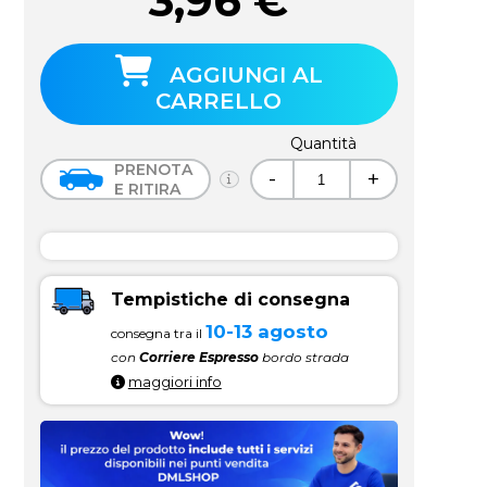
3,96
€
AGGIUNGI AL
CARRELLO
Quantità
PRENOTA
-
+
E RITIRA
Tempistiche di consegna
10-13 agosto
consegna tra il
con
Corriere Espresso
bordo strada
maggiori info