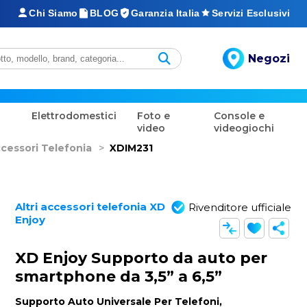
Chi Siamo
BLOG
Garanzia Italia
Servizi Esclusivi
Negozi
Elettrodomestici
Foto e
Console e
video
videogiochi
ccessori Telefonia
>
XDIM231
Altri accessori telefonia XD
Rivenditore ufficiale
Enjoy
XD Enjoy Supporto da auto per
smartphone da 3,5” a 6,5”
Supporto Auto Universale Per Telefoni,