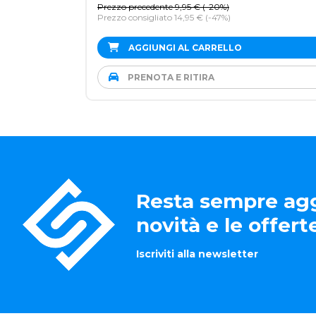
Prezzo precedente
9,95
€
(
-20%
)
Prezzo consigliato 14,95 €
(-47%)
AGGIUNGI AL CARRELLO
PRENOTA E RITIRA
Resta sempre agg
novità e le offer
Iscriviti alla newsletter