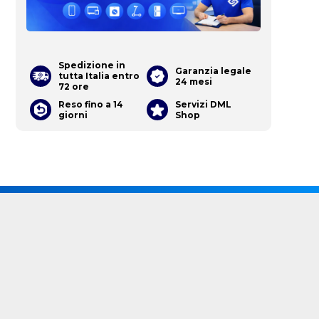
Spedizione in
Garanzia legale
tutta Italia entro
24 mesi
72 ore
Reso fino a 14
Servizi DML
giorni
Shop