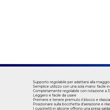
Supporto regolabile per adattarsi alla maggior pa
Semplice utilizzo con una sola mano: facile 
Completamente regolabile con rotazione a 36
Leggero e facile da usare
Premere e tenere premuto il blocco e rilasciare
Posizionare sulla bocchetta d’aerazione e rilas
I cuscinetti in silicone offrono una presa salda