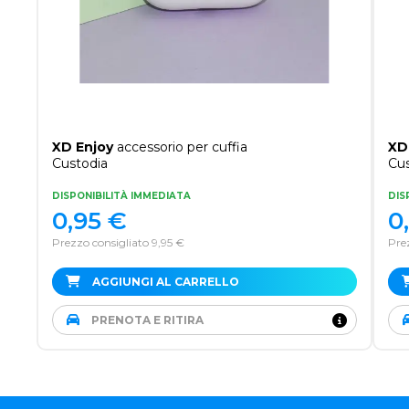
XD Enjoy
accessorio per cuffia
XD
Custodia
Cus
DISPONIBILITÀ IMMEDIATA
DIS
0,95
€
0
Prezzo consigliato 9,95 €
Prez
AGGIUNGI AL CARRELLO
PRENOTA E RITIRA