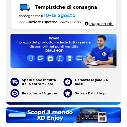
Tempistiche di consegna
10-13 agosto
consegna tra il
con
Corriere Espresso
bordo strada
maggiori info
Spedizione in tutta
Garanzia legale 24
Italia entro 72 ore
mesi
Reso fino a 14 giorni
Servizi DML Shop