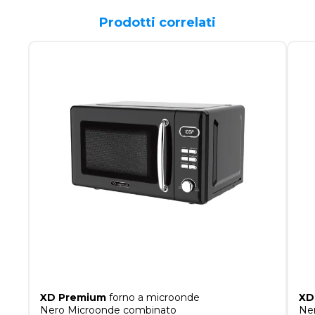
Prodotti correlati
XD Premium
forno a microonde
XD
Nero Microonde combinato
Ner