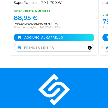
Superficie piana 20 L 700 W
pi
DISPONIBILITÀ IMMEDIATA
DIS
88,95
€
7
Prezzo precedente
99,95
€
(
-11%
)
Prezzo consigliato 149,95 €
(-41%)
Prez
AGGIUNGI AL CARRELLO
PRENOTA E RITIRA