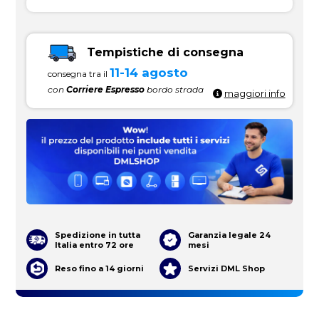
Tempistiche di consegna
11-14 agosto
consegna tra il
con
Corriere Espresso
bordo strada
maggiori info
Spedizione in tutta
Garanzia legale 24
Italia entro 72 ore
mesi
Reso fino a 14 giorni
Servizi DML Shop