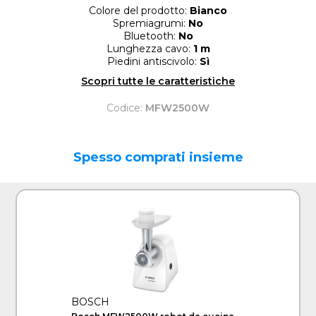
Colore del prodotto:
Bianco
Spremiagrumi:
No
Bluetooth:
No
Lunghezza cavo:
1 m
Piedini antiscivolo:
Sì
Scopri tutte le caratteristiche
Codice:
MFW2500W
Spesso comprati insieme
BOSCH