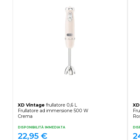
XD Vintage
frullatore 0,6 L
XD
Frullatore ad immersione 500 W
Fru
Crema
Ro
DISPONIBILITÀ IMMEDIATA
DIS
22,95
€
2