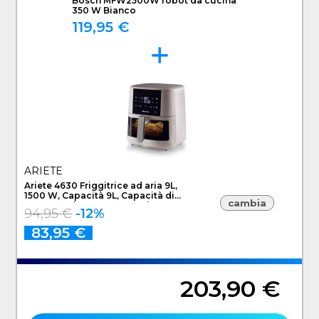
Bosch MFW2500W robot da cucina
350 W Bianco
119,95 €
ARIETE
Ariete 4630 Friggitrice ad aria 9L,
1500 W, Capacità 9L, Capacità di
cambia
cottura 3,5kg, 8 programmi
94,95 €
-12%
preimpostati, Temperatura fino a
200°, Cestello trasparente per
83,95 €
controllo cottura, Bianco
203,90 €