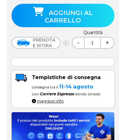
AGGIUNGI AL
CARRELLO
Quantità
PRENOTA
-
+
E RITIRA
Tempistiche di consegna
11-14 agosto
consegna tra il
con
Corriere Espresso
bordo strada
maggiori info