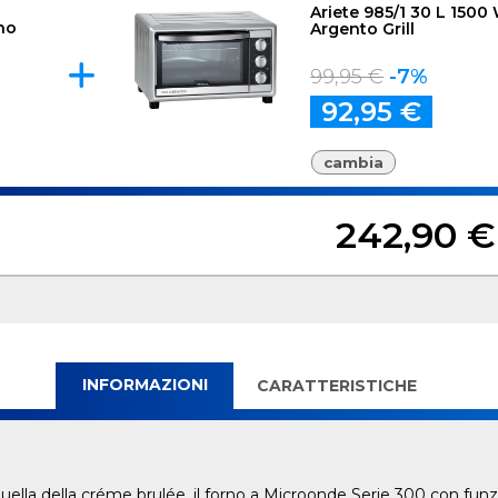
Ariete 985/1 30 L 1500
no
Argento Grill
99,95 €
-7%
92,95 €
cambia
242,90 €
INFORMAZIONI
CARATTERISTICHE
ella della créme brulée, il forno a Microonde Serie 300 con funzio