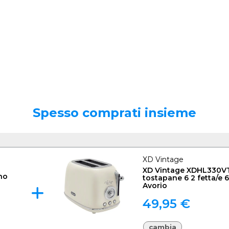
Spesso comprati insieme
XD Vintage
XD Vintage XDHL330V
no
tostapane 6 2 fetta/e 
Avorio
49,95 €
cambia