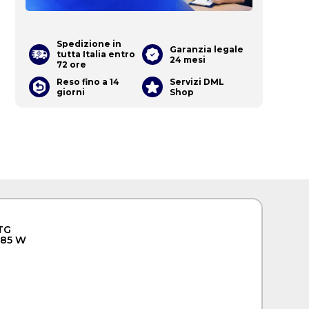
Spedizione in
Garanzia legale
tutta Italia entro
24 mesi
72 ore
Reso fino a 14
Servizi DML
giorni
Shop
TG
685 W