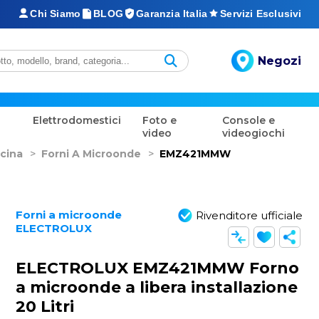
Chi Siamo
BLOG
Garanzia Italia
Servizi Esclusivi
Negozi
Elettrodomestici
Foto e
Console e
video
videogiochi
cina
>
Forni A Microonde
>
EMZ421MMW
Forni a microonde
Rivenditore ufficiale
ELECTROLUX
ELECTROLUX EMZ421MMW Forno
a microonde a libera installazione
20 Litri