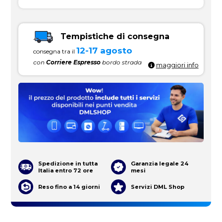
Tempistiche di consegna
12-17 agosto
consegna tra il
con
Corriere Espresso
bordo strada
maggiori info
Spedizione in tutta
Garanzia legale 24
Italia entro 72 ore
mesi
Reso fino a 14 giorni
Servizi DML Shop