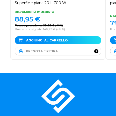
Superficie piana 20 L 700 W
pi
DISPONIBILITÀ IMMEDIATA
DIS
88,95
€
7
Prezzo precedente
99,95
€
(
-11%
)
Prezzo consigliato 149,95 €
(-41%)
Prez
AGGIUNGI AL CARRELLO
PRENOTA E RITIRA