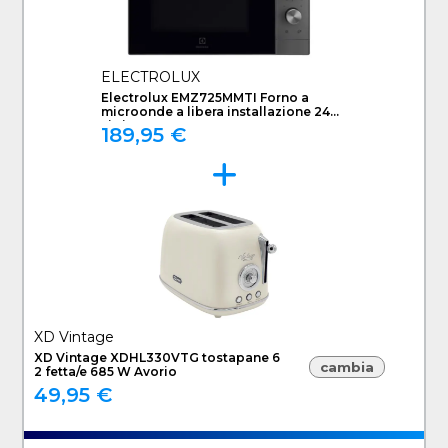
ELECTROLUX
Electrolux EMZ725MMTI Forno a
microonde a libera installazione 24
Litri
189,95 €
XD Vintage
XD Vintage XDHL330VTG tostapane 6
cambia
2 fetta/e 685 W Avorio
49,95 €