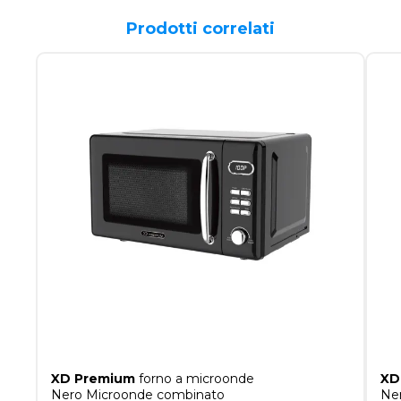
Prodotti correlati
XD Premium
forno a microonde
XD
Nero Microonde combinato
Ner