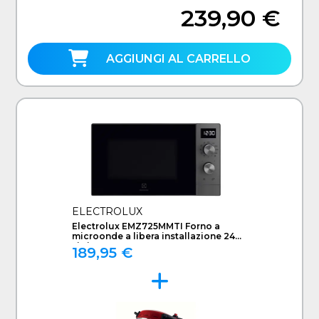
239,90 €
AGGIUNGI AL CARRELLO
ELECTROLUX
Electrolux EMZ725MMTI Forno a
microonde a libera installazione 24
Litri
189,95 €