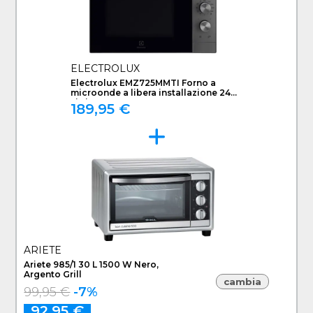
ELECTROLUX
Electrolux EMZ725MMTI Forno a
microonde a libera installazione 24
Litri
189,95 €
ARIETE
Ariete 985/1 30 L 1500 W Nero,
Argento Grill
cambia
99,95 €
-7%
92,95 €