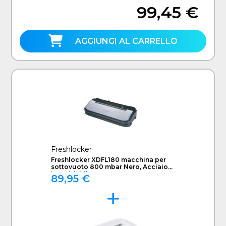
99,45 €
AGGIUNGI AL CARRELLO
Freshlocker
Freshlocker XDFL180 macchina per
sottovuoto 800 mbar Nero, Acciaio
inossidabile
89,95 €