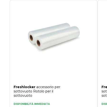
Freshlocker
accessorio per
Fr
sottovuoto Rotolo per il
sot
sottovuoto
so
DISPONIBILITÀ IMMEDIATA
DIS