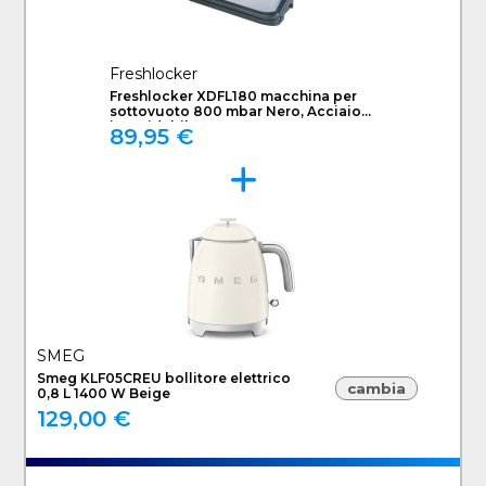
Freshlocker
Freshlocker XDFL180 macchina per
sottovuoto 800 mbar Nero, Acciaio
inossidabile
89,95 €
SMEG
Smeg KLF05CREU bollitore elettrico
cambia
0,8 L 1400 W Beige
129,00 €