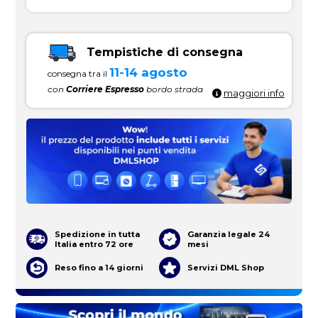
Tempistiche di consegna
11-14 agosto
consegna tra il
con
Corriere Espresso
bordo strada
maggiori info
Spedizione in tutta
Garanzia legale 24
Italia entro 72 ore
mesi
Reso fino a 14 giorni
Servizi DML Shop