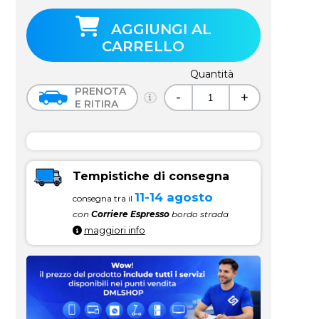
AGGIUNGI AL
CARRELLO
Quantità
PRENOTA
-
+
E RITIRA
Tempistiche di consegna
11-14 agosto
consegna tra il
con
Corriere Espresso
bordo strada
maggiori info