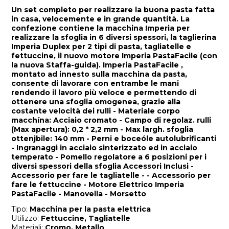
Un set completo per realizzare la buona pasta fatta
in casa, velocemente e in grande quantità. La
confezione contiene la macchina Imperia per
realizzare la sfoglia in 6 diversi spessori, la taglierina
Imperia Duplex per 2 tipi di pasta, tagliatelle e
fettuccine, il nuovo motore Imperia PastaFacile (con
la nuova Staffa-guida). Imperia PastaFacile ,
montato ad innesto sulla macchina da pasta,
consente di lavorare con entrambe le mani
rendendo il lavoro più veloce e permettendo di
ottenere una sfoglia omogenea, grazie alla
costante velocità dei rulli - Materiale corpo
macchína: Acciaio cromato - Campo di regolaz. rulli
(Max apertura): 0,2 * 2,2 mm - Max largh. sfoglia
ottenjbile: 140 mm - Perni e boceóle autolubrificanti
- Ingranaggi in acciaio sinterizzato ed in acciaio
temperato - Pomello regolatore a 6 posizioni per i
diversi spessori della sfoglia Accessori Inclusi -
Accessorio per fare le tagliatelle - - Accessorio per
fare le fettuccine - Motore Elettrico Imperia
PastaFacile - Manovella - Morsetto
Tipo:
Macchina per la pasta elettrica
Utilizzo:
Fettuccine, Tagliatelle
Materiali:
Cromo, Metallo