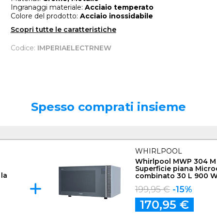
Ingranaggi materiale:
Acciaio temperato
Colore del prodotto:
Acciaio inossidabile
Scopri tutte le caratteristiche
Codice:
IMPERIAELECTRNEW
Spesso comprati insieme
WHIRLPOOL
Whirlpool MWP 304 M
Superficie piana Micr
 la
combinato 30 L 900 
Specchio
199,95 €
-15%
170,95 €