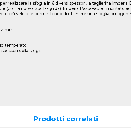
realizzare la sfoglia in 6 diversi spessori, la taglierina Imperia Du
ile (con la nuova Staffa-guida). Imperia PastaFacile , montato ad
oro più veloce e permettendo di ottenere una sfoglia omogenea, g
 2,2 mm
iaio temperato
 spessori della sfoglia
Prodotti correlati