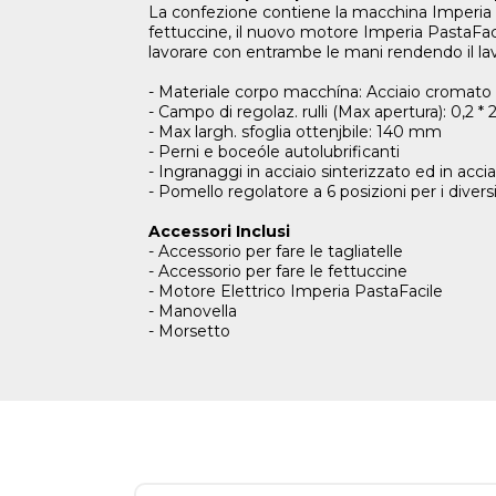
La confezione contiene la macchina Imperia per 
fettuccine, il nuovo motore Imperia PastaFac
lavorare con entrambe le mani rendendo il lav
- Materiale corpo macchína: Acciaio cromato
- Campo di regolaz. rulli (Max apertura): 0,2 *
- Max largh. sfoglia ottenjbile: 140 mm
- Perni e boceóle autolubrificanti
- Ingranaggi in acciaio sinterizzato ed in acc
- Pomello regolatore a 6 posizioni per i diversi
Accessori Inclusi
- Accessorio per fare le tagliatelle
- Accessorio per fare le fettuccine
- Motore Elettrico Imperia PastaFacile
- Manovella
- Morsetto