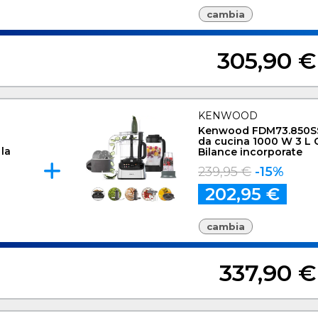
cambia
305,90 €
KENWOOD
Kenwood FDM73.850SS
da cucina 1000 W 3 L 
 la
Bilance incorporate
239,95 €
-15%
202,95 €
cambia
337,90 €