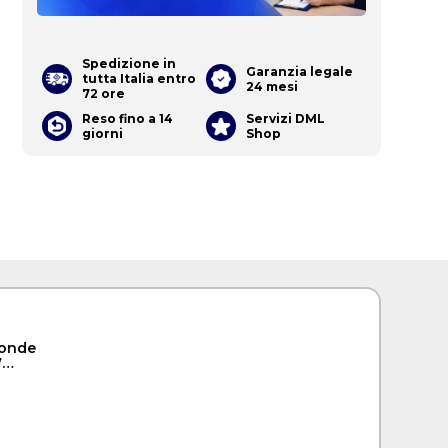
Spedizione in
Garanzia legale
tutta Italia entro
24 mesi
72 ore
Reso fino a 14
Servizi DML
giorni
Shop
oonde
W