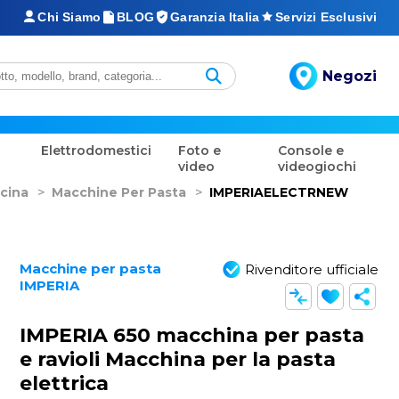
Chi Siamo
BLOG
Garanzia Italia
Servizi Esclusivi
Negozi
Elettrodomestici
Foto e
Console e
video
videogiochi
cina
>
Macchine Per Pasta
>
IMPERIAELECTRNEW
Macchine per pasta
Rivenditore ufficiale
IMPERIA
IMPERIA 650 macchina per pasta
e ravioli Macchina per la pasta
elettrica